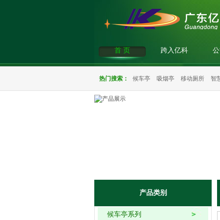
首 页
跨入亿科
公
热门搜索：
候车亭
吸烟亭
移动厕所
智
产品类别
候车亭系列