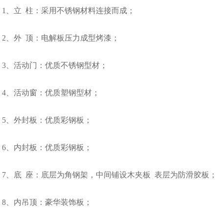
1
、立
柱：采用不锈钢材料连接而成；
2
、外
顶：电解板压力成型烤漆；
3、
活动门：优质不锈钢型材；
4、
活动窗：优质塑钢型材；
5
、外封板：优质彩钢板；
6
、内封板：优质彩钢板；
7
、底
座：底层为角钢架，中间铺设木夹板
表层为防滑胶板；
8
、内吊顶：豪华装饰板；