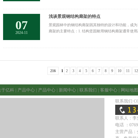
浅谈景观钢结构廊架的特点
07
景观园林中的钢结构廊架因其独特的设计和功能，成为
廊架的主要特点：1. 结构坚固耐用钢结构廊架通常使
2024-11
216
1
2
3
4
5
6
7
8
9
10
11
12
关于亿科
|
产品中心
|
产品中心
|
新闻中心
|
联系我们
|
客服中心
|
网站地图
联系我们
C
联系人：
李
电话 ：
0769
主营产品：