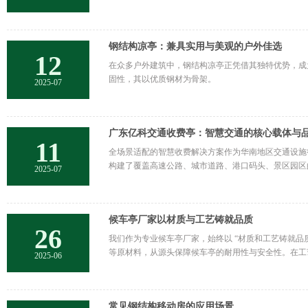
钢结构凉亭：兼具实用与美观的户外佳选
12
在众多户外建筑中，钢结构凉亭正凭借其独特优势，成
固性，其以优质钢材为骨架。
2025-07
广东亿科交通收费亭：智慧交通的核心载体与
11
全场景适配的智慧收费解决方案作为华南地区交通设施行
构建了覆盖高速公路、城市道路、港口码头、景区园区
2025-07
候车亭厂家以材质与工艺铸就品质
26
我们作为专业候车亭厂家，始终以 “材质和工艺铸就品
等原材料，从源头保障候车亭的耐用性与安全性。在工
2025-06
常见钢结构移动房的应用场景