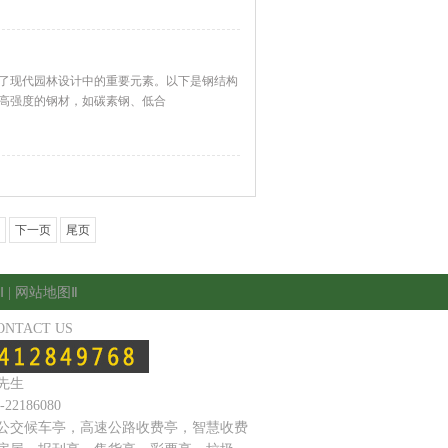
了现代园林设计中的重要元素。以下是钢结构
用高强度的钢材，如碳素钢、低合
下一页
尾页
Ⅰ
|
网站地图Ⅱ
ONTACT US
先生
-22186080
公交候车亭，高速公路收费亭，智慧收费