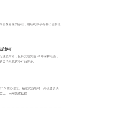
为备受青睐的存在，钢结构凉亭有着出色的稳
品质标杆
业领军者，亿科交通凭借 28 年深耕经验，
的全场景收费亭产品体系。
质” 为核心理念。精选优质钢材、高强度玻璃
艺上，采用先进数控