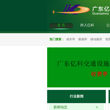
首 页
跨入亿科
公
热门搜索：
候车亭
吸烟亭
移动厕所
智
行业新闻
新闻动态