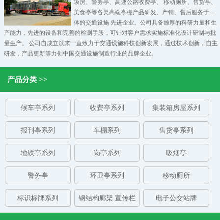
圾房
、
警务亭
、
高速公路收费亭
、
移动厕所
、
售货亭
、
美食亭
等各类高端亭棚产品研发、产销、售后服务于一
体的交通设施 先进企业。公司具备雄厚的科研力量和生
产能力，先进的设备和完善的检测手段，可针对客户需求实施标准化设计研制与批
量生产。 公司自成立以来一直致力于交通设施科技创新发展，通过技术创新，自主
研发，产品更新等力创中国交通设施制造行业的品牌企业。
产品分类 >>
候车亭系列
收费亭系列
集装箱房屋系列
报刊亭系列
车棚系列
售货亭系列
地铁亭系列
岗亭系列
吸烟亭
警务亭
环卫亭系列
移动厕所
标识标牌系列
钢结构廊架 宣传栏
电子公交站牌